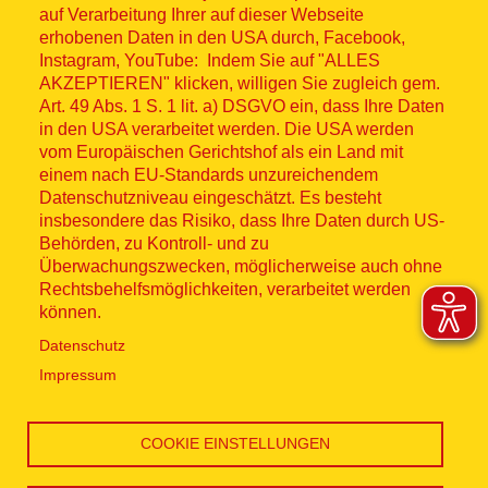
© ASB 2026
auf Verarbeitung Ihrer auf dieser Webseite
Fußzeilenmenü
erhobenen Daten in den USA durch, Facebook,
Impressum
Instagram, YouTube: Indem Sie auf "ALLES
AKZEPTIEREN" klicken, willigen Sie zugleich gem.
Datenschutz
Art. 49 Abs. 1 S. 1 lit. a) DSGVO ein, dass Ihre Daten
in den USA verarbeitet werden. Die USA werden
Kontakt
vom Europäischen Gerichtshof als ein Land mit
einem nach EU-Standards unzureichendem
Datenschutzniveau eingeschätzt. Es besteht
Hinweisgebersystem
insbesondere das Risiko, dass Ihre Daten durch US-
Behörden, zu Kontroll- und zu
Lieferkette
Überwachungszwecken, möglicherweise auch ohne
Rechtsbehelfsmöglichkeiten, verarbeitet werden
Widerruf
können.
Datenschutz
Social Media
Impressum
COOKIE EINSTELLUNGEN