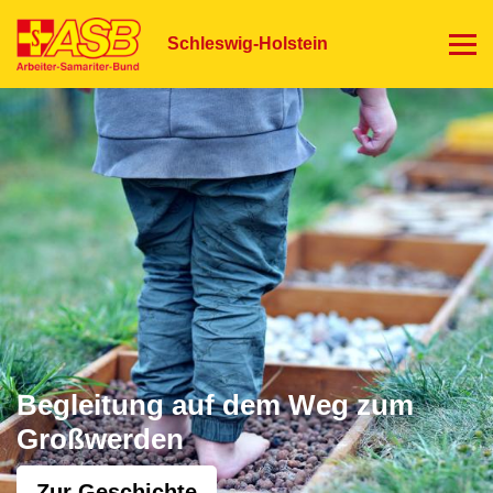
Direkt
zum
Schleswig-Holstein
Inhalt
Begleitung auf dem Weg zum
Großwerden
Zur Geschichte