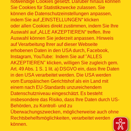
notwendige Cookies gesetzt. Darüber hinaus können
Sitemap
Sie Cookies für Statistikzwecke zulassen. Sie
können die Datenschutzeinstellungen anpassen,
indem Sie auf „EINSTELLUNGEN“ klicken
oder allen Cookies direkt zustimmen, indem Sie Ihre
Auswahl auf „ALLE AKZEPTIEREN“ treffen. Ihre
Auswahl können Sie jederzeit anpassen. Hinweis
© ASB 2026
auf Verarbeitung Ihrer auf dieser Webseite
Fußzeilenmenü
erhobenen Daten in den USA durch, Facebook,
Impressum
Instagram, YouTube: Indem Sie auf "ALLES
AKZEPTIEREN" klicken, willigen Sie zugleich gem.
Datenschutz
Art. 49 Abs. 1 S. 1 lit. a) DSGVO ein, dass Ihre Daten
in den USA verarbeitet werden. Die USA werden
Kontakt
vom Europäischen Gerichtshof als ein Land mit
einem nach EU-Standards unzureichendem
Datenschutzniveau eingeschätzt. Es besteht
Hinweisgebersystem
insbesondere das Risiko, dass Ihre Daten durch US-
Behörden, zu Kontroll- und zu
Lieferkette
Überwachungszwecken, möglicherweise auch ohne
Rechtsbehelfsmöglichkeiten, verarbeitet werden
Widerruf
können.